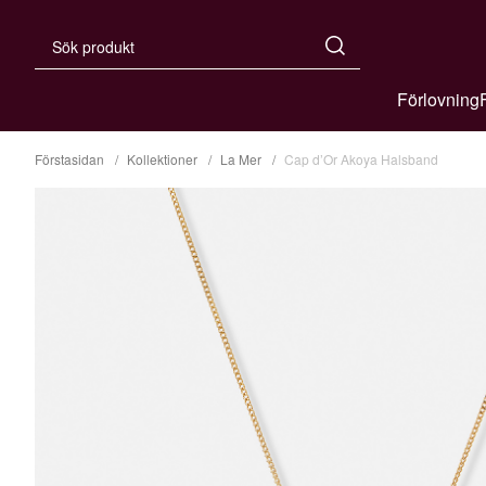
Förlovning
Förstasidan
Kollektioner
La Mer
Cap d’Or Akoya Halsband