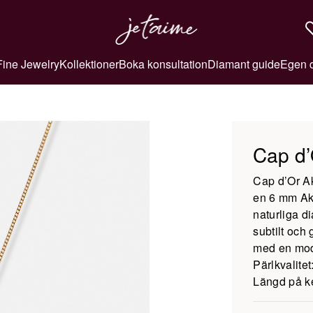
Fine Jewelry
Kollektioner
Boka konsultation
Diamant guide
Egen 
Cap d’
Cap d’Or Ak
en 6 mm Ako
naturliga di
subtilt och
med en mod
Pärlkvalitet
Längd på k