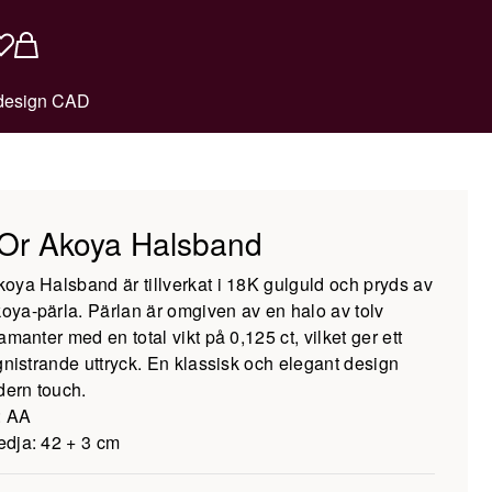
design CAD
Or Akoya Halsband
oya Halsband är tillverkat i 18K gulguld och pryds av
ya-pärla. Pärlan är omgiven av en halo av tolv
amanter med en total vikt på 0,125 ct, vilket ger ett
 gnistrande uttryck. En klassisk och elegant design
ern touch.
: AA
edja: 42 + 3 cm