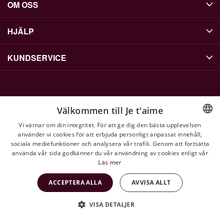
OM OSS
HJÄLP
KUNDSERVICE
KONTAKTA OSS
Välkommen till Je t'aime
info@jetaime.se
Vi värnar om din integritet. För att ge dig den bästa upplevelsen
Instagram: @jetaimejewels
använder vi cookies för att erbjuda personligt anpassat innehåll,
ENGLISH
sociala mediefunktioner och analysera vår trafik. Genom att fortsätta
Butik: Åhléns City, Klarabergsgatan 50, 101 29
SWEDISH
använda vår sida godkänner du vår användning av cookies enligt vår
Stockholm
Läs mer
ACCEPTERA ALLA
AVVISA ALLT
VISA DETALJER
Copyright © 2026 Jetaime Skapad med
Vendre