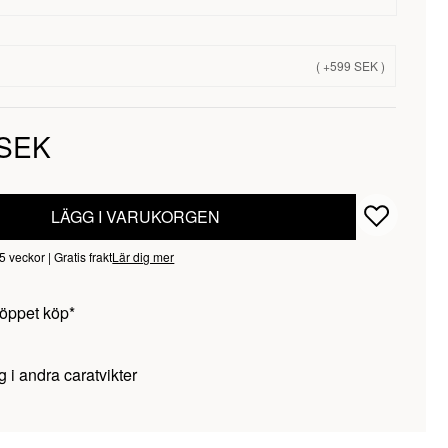
( +599 SEK )
 SEK
LÄGG I VARUKORGEN
veckor | Gratis frakt
Lär dig mer
öppet köp*
g i andra caratvikter