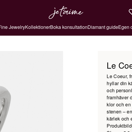
Fine Jewelry
Kollektioner
Boka konsultation
Diamant guide
Egen 
Le Co
Le Coeur, f
hyllar din 
och personl
framhäver d
klor och en 
stenen – en
kärlek och
Produktbild