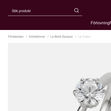
Förlovning
Förstasidan
Kollektioner
La Belle Époque
Le Coeur