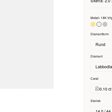
Skena: 2.0 
Metall: 18K Vit
Diamantform
Rund
Diamant
Labbodl
Carat
0.10 ct
Storlek
14.0 / 44