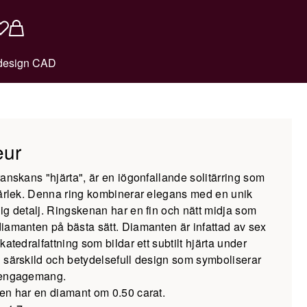
design CAD
eur
ranskans "hjärta", är en iögonfallande solitärring som
kärlek. Denna ring kombinerar elegans med en unik
ig detalj. Ringskenan har en fin och nätt midja som
iamanten på bästa sätt. Diamanten är infattad av sex
katedralfattning som bildar ett subtilt hjärta under
 särskild och betydelsefull design som symboliserar
 engagemang.
en har en diamant om 0.50 carat.