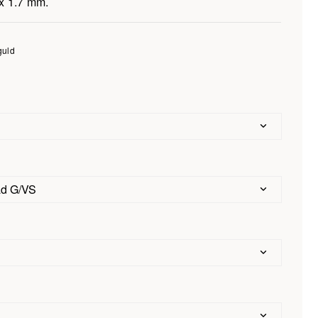
x 1.7 mm.
guld
ad G/VS