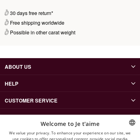
30 days free return*
Free shipping worldwide
Possible in other carat weight
ABOUT US
HELP
CUSTOMER SERVICE
Welcome to Je t'aime
CONTACT US
We value your privacy. To enhance your experience on our site, we
info@jetaime.se
use cookies to offer personalized content, provide social media
ENGLISH