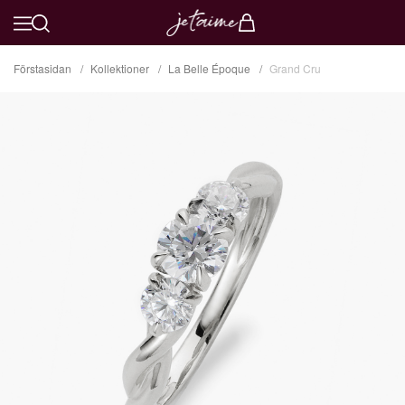
Förstasidan
Kollektioner
La Belle Époque
Grand Cru