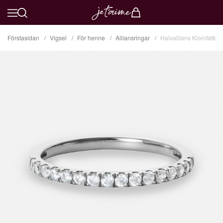
Förstasidan
Vigsel
För henne
Alliansringar
Halvallians Kloinfattni