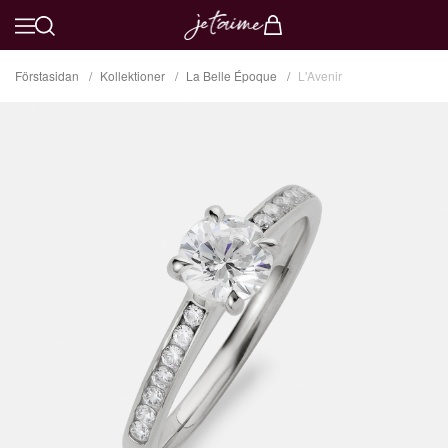
Förstasidan
Kollektioner
La Belle Époque
L'Avenir