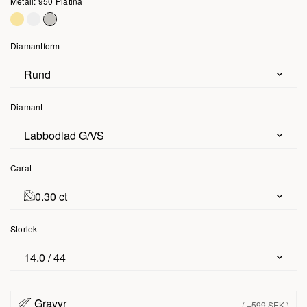
Metall: 950 Platina
Diamantform
Rund
Diamant
Labbodlad G/VS
Carat
0.30 ct
Storlek
14.0 / 44
Gravyr
( +599 SEK )